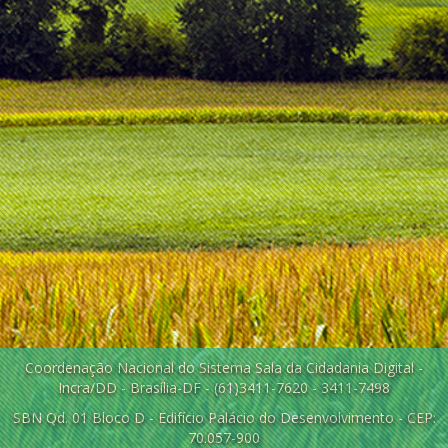
Coordenação Nacional do Sistema Sala da Cidadania Digital -
Incra/DD - Brasília-DF - (61)3411-7620 - 3411-7498
SBN Qd. 01 Bloco D - Edifício Palácio do Desenvolvimento - CEP:
70.057-900