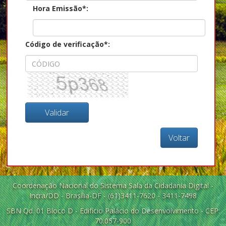
Hora Emissão*:
Código de verificação*:
Voltar
Coordenação Nacional do Sistema Sala da Cidadania Digital -
Incra/DD - Brasília-DF - (61)3411-7620 - 3411-7498
SBN Qd. 01 Bloco D - Edifício Palácio do Desenvolvimento - CEP:
70.057-900